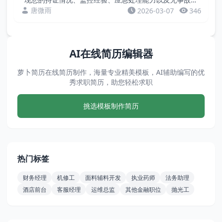
录。招聘方关注您的专业资质与责任心。2017.06 - 至今
唐微雨
2026-03-07
346
某大型商业中心 消防中控员（持证）持有...
AI在线简历编辑器
萝卜简历在线简历制作，海量专业精美模板，AI辅助编写的优
秀求职简历，助您轻松求职
挑选模板制作简历
热门标签
财务经理
机修工
面料辅料开发
执业药师
法务助理
酒店前台
客服经理
运维总监
其他金融职位
抛光工