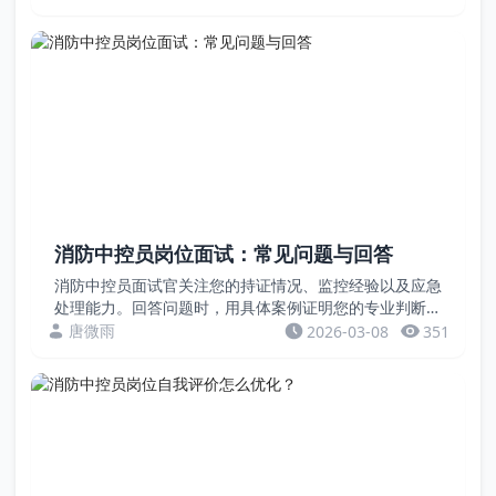
例，教您用资质和数据证明您的专业价值。案例一：
将“...
消防中控员岗位面试：常见问题与回答
消防中控员面试官关注您的持证情况、监控经验以及应急
处理能力。回答问题时，用具体案例证明您的专业判断，
用数据展示您的无事故记录。案例一：关于如何处理报警
唐微雨
2026-03-08
351
信息面试官问：如果消防主机报警，显示某个区域有火
情...