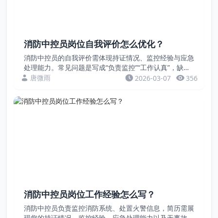
消防中控员岗位自我评价怎么优化？
消防中控员的自我评价需体现持证情况、监控经验与应急
处理能力。常见问题是写成“负责监控”“工作认真”，缺乏
量化数据和案例。本文通过反面案例，教您用资质和记录
唐微雨
2026-03-07
356
证明您的专业价值。案例一：只说岗位不说持证自我...
消防中控员岗位工作经验怎么写？
消防中控员负责监控消防系统、处置火警信息，简历需展
现您的持证情况、监控经验、应急处理能力以及无事故记