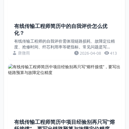
有线传输工程师简历中的自我评价怎么优
化？
有线传输工程师的自我评价需体现链路损耗、故障定位精
度、抢修时间、纤芯利用率等硬指标。常见问题是写
成“光缆敷设”“OTDR测试”等空泛描述。本文通过案例，
唐微雨
2026-04-08
413
教您用数据证明传输工程能力。案例一：自我评价：负...
有线传输工程师简历中项目经验别再只写“熔
纤接缆”，要写出链路预算与故障定位精度