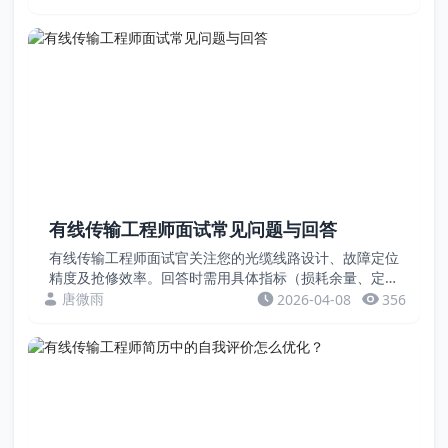
本文通过案例，教您用具体数据提升简历竞争力。...
有线传输工程师面试常见问题与回答
有线传输工程师面试官关注您的光缆线路设计、故障定位
精度及抢修效率。回答时需用具体指标（损耗余量、定位
精度、抢修时间）证明您的传输工程能力。本文通过案
唐微雨
2026-04-08
356
例，教您展现有线传输的专业水平。案例一：关于如何提
高...