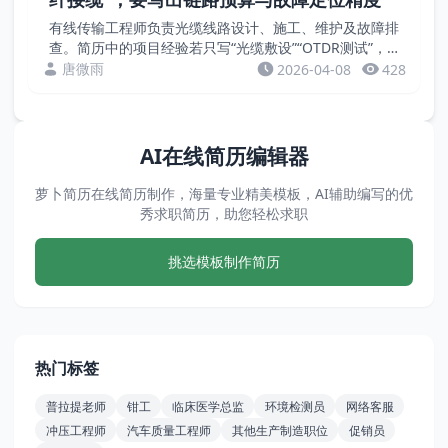
有线传输工程师负责光缆线路设计、施工、维护及故障排
查。简历中的项目经验若只写“光缆敷设”“OTDR测试”，
缺乏量化成果。招聘方关注的是链路损耗、故障定位精
唐微雨
2026-04-08
428
度、抢修时间、纤芯利用率等硬指标。本文通过案例...
AI在线简历编辑器
萝卜简历在线简历制作，海量专业精美模板，AI辅助编写的优
秀求职简历，助您轻松求职
挑选模板制作简历
热门标签
普拉提老师
钳工
临床医学总监
环境检测员
网络客服
冲压工程师
汽车质量工程师
其他生产制造职位
促销员