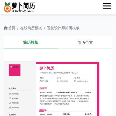
首页
在线简历模板
视觉设计师简历模板
/
/
简历模板
简历范文
萝卜简历
一句话介绍自己，告诉HR为什么选择你而不是别人！
26
女
本科
5年经验
13800000000
jianli@luobojl.cn
工作经历
求职意向
2022.01 - 2025.12
广州精明狐信息科技有限公司
产品经理
意向岗位
详细描述你负责的工作内容和取得的工作成果，尽可能用数字说明成
意向城市
绩，将有助于HR第一时间发现你的亮点。如果工作内容描述部分过多，
尽量写与求职职位相匹配的工作内容，突出分析能力、团队协作能力、
期望薪资
解决问题的能力等工作上所需的专业素质。
随时到岗
项目经验
2025.01 - 2025.12
项目名称
参与角色
技能特长