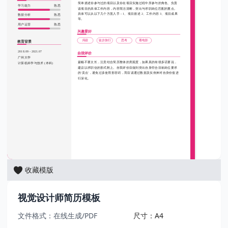
简单描述你参与过的项目以及你在项目实施过程中所参与的角色、负责
学习能力
熟悉
该项目的具体工作内容，内容简洁清晰，突出与求职岗位匹配的重点。
具体可以从以下几个方面入手：1、项目描述 2、工作内容 3、项目成果
数据分析
熟悉
等。
用户运营
熟悉
兴趣爱好
阅读
徒步旅行
思考
看电影
教育背景
2018.09 - 2021.07
自我评价
广州大学
篇幅不要太长，注意结合简历整体的美观度，如果真的有很多话要说，
计算机科学与技术
(本科)
建议以求职信的形式附上。自我评价应做到突出自身符合目标岗位要求
的'卖点'，避免过多使用形容词，而应该通过数据及实例来对自身价值进
行深化。
收藏模版
视觉设计师简历模板
文件格式：在线生成/PDF
尺寸：A4