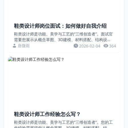
鞋类设计师岗位面试：如何做好自我介绍
鞋类设计师是功能、美学与工艺的“三维创造者”。面试官
需要您展示从概念草图、3D建模、材料搭配、结构设计
到样品跟进的完整能力，以及对鞋楦、制鞋工艺和流行趋
唐微雨
2026-02-04
364
势的深刻理解。请用成功上市或获奖的鞋款案例证明您...
鞋类设计师工作经验怎么写？
鞋类设计师是功能、美学与工艺的“三维创造者”。您的工
作经验需展现您从概念草图、3D建模、材料搭配、结构