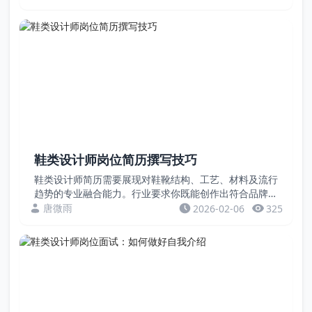
本文通过案例教你优化。案例一自我评价：有多年运动鞋
设...
鞋类设计师岗位简历撰写技巧
鞋类设计师简历需要展现对鞋靴结构、工艺、材料及流行
趋势的专业融合能力。行业要求你既能创作出符合品牌调
性的时尚外观，又能深刻理解楦型、底台、制鞋工艺，确
唐微雨
2026-02-06
325
保设计可落地、穿着舒适。简历应通过成功上市的产品
线...