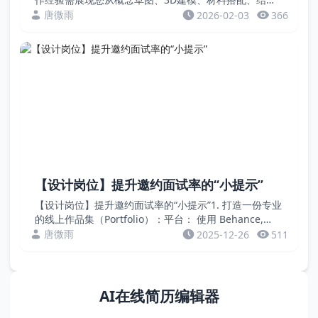
设计到样品跟进的完整能力，以及对鞋楦、制鞋工艺和流
唐微雨
2026-02-03
366
行趋势的深刻理解。请用成功上市或获奖的鞋款案例证...
【设计岗位】提升邀约面试率的“小提示”
【设计岗位】提升邀约面试率的“小提示”1. 打造一份专业
的线上作品集（Portfolio）：平台： 使用 Behance,
Zcool（站酷）, Cargo 等专业平台，或自建个人网站。
唐微雨
2025-12-26
511
内容： 精选3...
AI在线简历编辑器