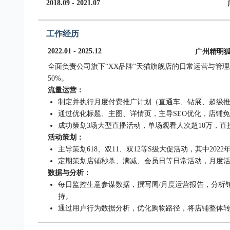
2018.09 - 2021.07
工作经历
2022.01 - 2025.12
广州精明
全面负责公司旗下“XX品牌”天猫旗舰店的日常运营与管理
50%。
流量运营：
制定并执行月度付费推广计划（直通车、钻展、超级推荐）
通过优化标题、主图、详情页，主导SEO优化，店铺免
成功策划3场大型直播活动，单场观看人次超10万，直
活动策划：
主导策划618、双11、双12等S级大促活动，其中2022
定期策划店铺秒杀、满减、会员日等日常活动，月度活
数据与分析：
每日监控生意参谋数据，撰写周/月度运营报告，分析
持。
通过用户行为数据分析，优化购物路径，将店铺整体转化率