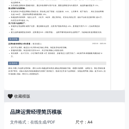
锐品牌榜单。
负责成熟品牌的年度焕新项目，通过市场调研与用户访谈，重塑品牌视觉与沟通话术，使品牌偏好度提升 15%。
整合营销与内容策略：
策划并执行年度品牌整合营销活动，联动线上线下渠道（社交媒体、KOL、公关事件、线下快闪），单次活动全网曝
光超 5000万，直接带动季度销售额增长 20%。
构建品牌内容矩阵，包括公众号、小红书、B站等，通过系列化、栏目化内容运营，使各平台粉丝总量增长 超50万，
内容互动率均值达 5%。
用户关系与品牌资产：
搭建并运营品牌私域用户社群，通过精细化运营，社群用户复购率高达 40%，显著提升用户LTV（生命周期总价
值）。
建立品牌健康度追踪体系，定期通过NPS（净推荐值）、品牌声量等指标评估品牌资产，为战略决策提供数据支持。
项目经验
2025.01 - 2025.06
品牌自媒体矩阵从0到1搭建
项目负责人
进行平台调研，确定以小红书和B站为核心阵地，制定差异化内容策略。
搭建内容团队，制定内容日历与SOP，并主导前期核心内容的创作。
项目成果： 在3个月内，小红书账号积累 10万 真实粉丝，多篇笔记入选官方热门，B站账号单条视频最高播放破 50
万。
自我评价
拥有 [年数] 年品牌运营经验，擅长从0到1构建品牌体系及成熟品牌的焕新升级。精通市场洞察、品牌定位、整合营销传播
及用户增长。具备出色的内容战略规划与跨部门协作能力，曾成功主导多个品牌项目，实现品牌声量 [例如：提升300%] 及
市场份额 [例如：增长5%] 的双重提升。
收藏模版
品牌运营经理简历模板
文件格式：在线生成/PDF
尺寸：A4