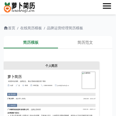
首页
在线简历模板
品牌运营经理简历模板
/
/
简历模板
简历范文
个人简历
萝卜简历
精通市场洞察、品牌定位、整合营销传播及用户增长
26岁
女
本科
5年经验
13800000000
jianli@luobojl.cn
教育背景
2018.09 - 2021.07
广州大学
统计学
(本科)
工作经历
2022.01 - 2025.12
广州精明狐信息科技有限公司
品牌运营经理
品牌战略与定位：
主导公司新品牌 “[品牌名]” 的从0到1搭建，完成核心定位、VI体系及品牌故事构建，使其在6个月内迅速跻身行业新