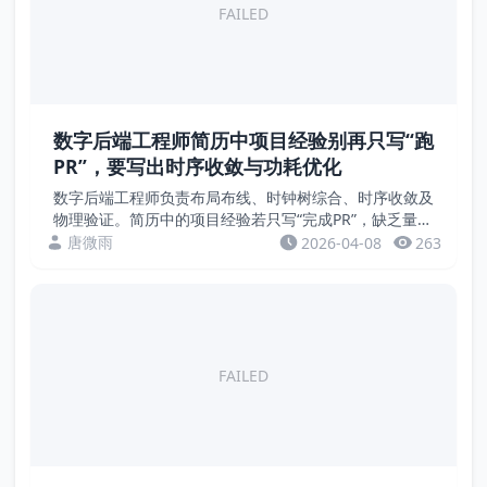
FAILED
数字后端工程师简历中项目经验别再只写“跑
PR”，要写出时序收敛与功耗优化
数字后端工程师负责布局布线、时钟树综合、时序收敛及
物理验证。简历中的项目经验若只写“完成PR”，缺乏量化
成果。招聘方关注的是时序裕量、功耗、面积、利用率等
唐微雨
2026-04-08
263
硬指标。本文通过案例，教您用数据证明后端设计能...
FAILED