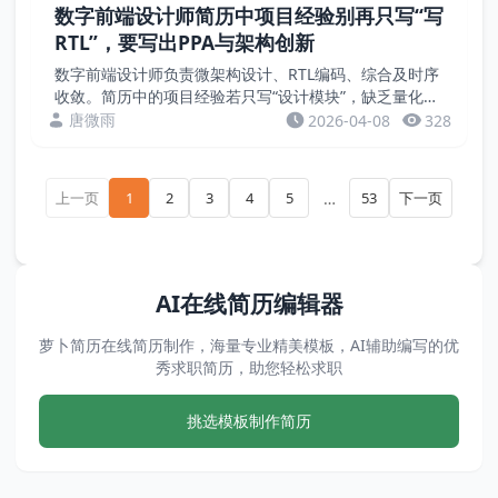
数字前端设计师简历中项目经验别再只写“写
RTL”，要写出PPA与架构创新
数字前端设计师负责微架构设计、RTL编码、综合及时序
收敛。简历中的项目经验若只写“设计模块”，缺乏量化成
果。招聘方关注的是功耗、性能、面积（PPA）、时序裕
唐微雨
2026-04-08
328
量等硬指标。本文通过案例，教您用数据证明前端...
上一页
…
下一页
1
2
3
4
5
53
上一页
下一页
AI在线简历编辑器
萝卜简历在线简历制作，海量专业精美模板，AI辅助编写的优
秀求职简历，助您轻松求职
挑选模板制作简历