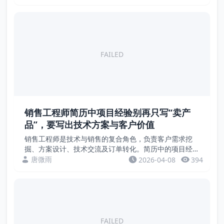
长、市场份额、团队人效、客户复购率等硬指标。本文...
FAILED
销售工程师简历中项目经验别再只写“卖产
品”，要写出技术方案与客户价值
销售工程师是技术与销售的复合角色，负责客户需求挖
掘、方案设计、技术交流及订单转化。简历中的项目经验
若只写“拜访客户”“推销产品”，缺乏量化成果。招聘方关
唐微雨
2026-04-08
394
注的是项目金额、方案竞争力、客户满意度、中标率等...
FAILED