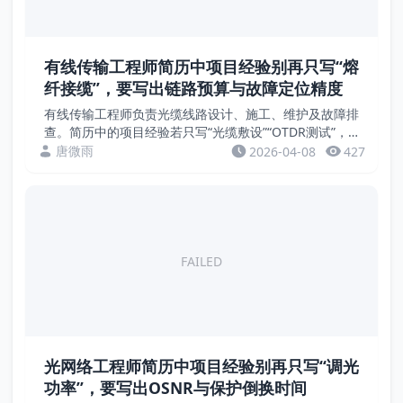
有线传输工程师简历中项目经验别再只写“熔
纤接缆”，要写出链路预算与故障定位精度
有线传输工程师负责光缆线路设计、施工、维护及故障排
查。简历中的项目经验若只写“光缆敷设”“OTDR测试”，
缺乏量化成果。招聘方关注的是链路损耗、故障定位精
唐微雨
2026-04-08
427
度、抢修时间、纤芯利用率等硬指标。本文通过案例...
FAILED
光网络工程师简历中项目经验别再只写“调光
功率”，要写出OSNR与保护倒换时间