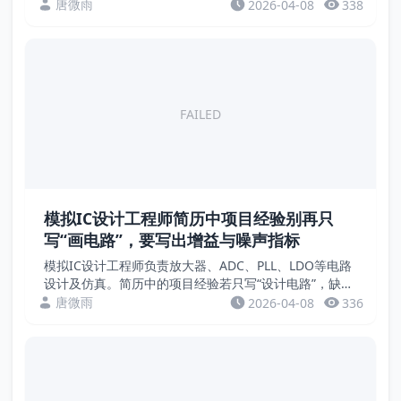
化成果。招聘方关注的是负荷等级、备用电源切换时间、
唐微雨
2026-04-08
338
功率因数、系统可靠性等硬指标。本文通过案例，教您...
FAILED
模拟IC设计工程师简历中项目经验别再只
写“画电路”，要写出增益与噪声指标
模拟IC设计工程师负责放大器、ADC、PLL、LDO等电路
设计及仿真。简历中的项目经验若只写“设计电路”，缺乏
量化成果。招聘方关注的是增益、带宽、噪声、PSRR、
唐微雨
2026-04-08
336
功耗等硬指标。本文通过案例，教您用数据...