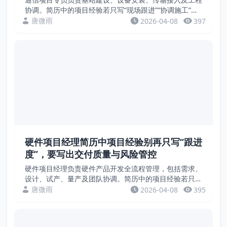
协调。简历中的项目经验若只写“现场跟进”“协调施工”，
缺乏量化成果。招聘方关注的是建设进度、验收通过率、
唐微雨
2026-04-08
397
工期缩短、成本节约等硬指标。本文通过案例，教您...
硬件项目经理简历中项目经验别再只写“跟进
度”，要写出交付质量与风险管控
硬件项目经理负责硬件产品开发全流程管理，包括需求、
设计、试产、量产及团队协调。简历中的项目经验若只
写“跟进项目进度”，缺乏量化成果。招聘方关注的是项目
唐微雨
2026-04-08
395
准时交付率、成本控制、试产良率、风险化解等硬指
标。...