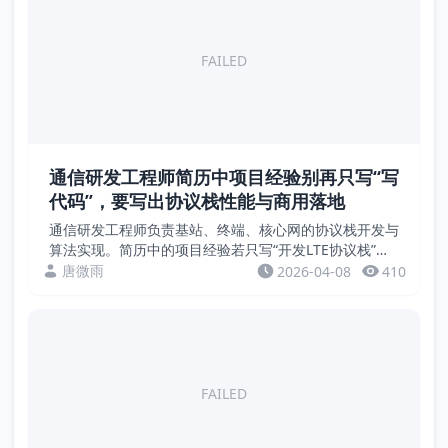
FAILED
通信研发工程师简历中项目经验别再只写“写
代码”，要写出协议栈性能与商用落地
通信研发工程师负责基站、终端、核心网的协议栈开发与
算法实现。简历中的项目经验若只写“开发LTE协议栈”，
缺乏量化成果。招聘方关注的是吞吐量、时延、切换成功
唐微雨
2026-04-08
410
率、商用规模等硬指标。本文通过案例，教您用数据...
FAILED