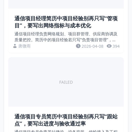
通信项目经理简历中项目经验别再只写“管项
目”，要写出网络指标与成本优化
通信项目经理负责网络规划、项目群管理、供应商协调及
质量把控。简历中的项目经验若只写“负责项目管理”，缺
乏量化成果。招聘方关注的是网络覆盖率、KPI指标、项
唐微雨
2026-04-08
394
目ROI、客户满意度等硬指标。本文通过案例，教...
FAILED
通信项目专员简历中项目经验别再只写“跟站
点”，要写出进度与验收通过率
通信项目专员负责基站建设、设备安装、传输接入及工程