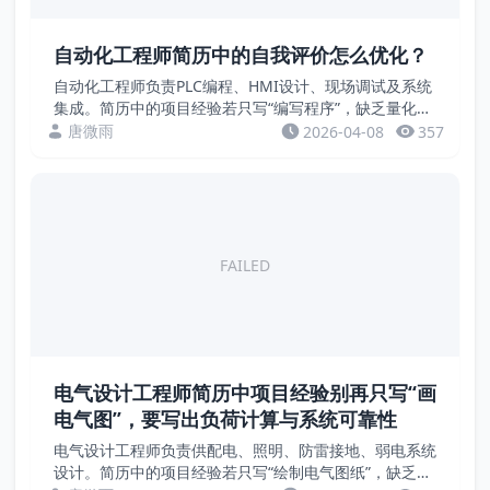
自动化工程师简历中的自我评价怎么优化？
自动化工程师负责PLC编程、HMI设计、现场调试及系统
集成。简历中的项目经验若只写“编写程序”，缺乏量化成
果。招聘方关注的是控制精度、响应时间、节拍提升、故
唐微雨
2026-04-08
357
障率等硬指标。本文通过案例，教您用数据证明自...
FAILED
电气设计工程师简历中项目经验别再只写“画
电气图”，要写出负荷计算与系统可靠性
电气设计工程师负责供配电、照明、防雷接地、弱电系统
设计。简历中的项目经验若只写“绘制电气图纸”，缺乏量