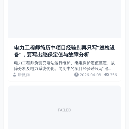
电力工程师简历中项目经验别再只写“巡检设
备”，要写出继保定值与故障分析
电力工程师负责变电站运行维护、继电保护定值整定、故
障分析及电力系统优化。简历中的项目经验若只写“巡视
设备”“倒闸操作”，缺乏量化成果。招聘方关注的是保护
唐微雨
2026-04-08
356
动作正确率、故障定位时间、功率因数、供电可靠性等...
FAILED