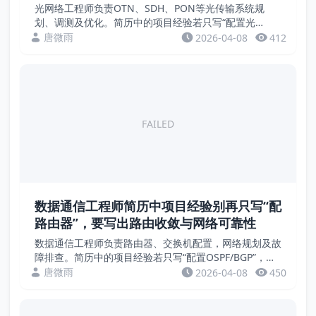
光网络工程师负责OTN、SDH、PON等光传输系统规
划、调测及优化。简历中的项目经验若只写“配置光
放”“测试光功率”，缺乏量化成果。招聘方关注的是
唐微雨
2026-04-08
412
OSNR、保护倒换时间、传输距离、误码率等硬指标。本
文...
FAILED
数据通信工程师简历中项目经验别再只写“配
路由器”，要写出路由收敛与网络可靠性
数据通信工程师负责路由器、交换机配置，网络规划及故
障排查。简历中的项目经验若只写“配置OSPF/BGP”，缺
乏量化成果。招聘方关注的是路由收敛时间、网络可用
唐微雨
2026-04-08
450
性、故障恢复速度等硬指标。本文通过案例，教您...