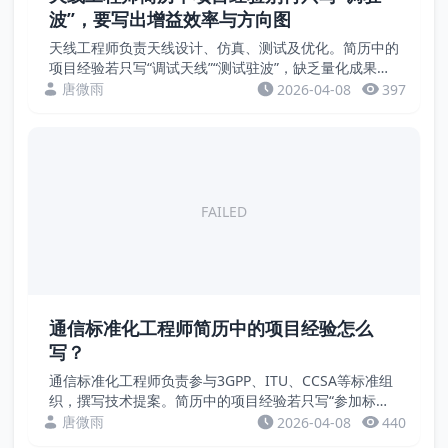
波”，要写出增益效率与方向图
天线工程师负责天线设计、仿真、测试及优化。简历中的
项目经验若只写“调试天线”“测试驻波”，缺乏量化成果。
招聘方关注的是增益、效率、带宽、隔离度、方向图等硬
唐微雨
2026-04-08
397
指标。本文通过案例，教您用数据证明天线设计能力...
FAILED
通信标准化工程师简历中的项目经验怎么
写？
通信标准化工程师负责参与3GPP、ITU、CCSA等标准组
织，撰写技术提案。简历中的项目经验若只写“参加标准
会议”，缺乏量化成果。招聘方关注的是提案数量、采纳
唐微雨
2026-04-08
440
率、标准立项、专利等硬指标。本文通过案例，...