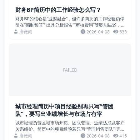
财务BP简历中的工作经验怎么写？
财务BP的核心是“业财融合”，但许多简历的工作经验仍停
留在“编制预算”“出具分析报告”“审核费用”等职能描述，
看不出对业务的实际影响。招聘方真正想看到的是：你通
唐微雨
2026-04-08
533
过财务手段帮业务提升了多少利润、优化了什...
FAILED
城市经理简历中项目经验别再只写“管团
队”，要写出业绩增长与市场占有率
城市经理负责区域市场开拓、团队管理、业绩达成及客户
关系维护。简历中的项目经验若只写“管理销售团队”“完
成业绩指标”，缺乏量化成果。招聘方关注的是销售额增
唐微雨
2026-04-08
415