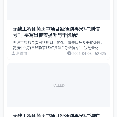
无线工程师简历中项目经验别再只写“测信
号”，要写出覆盖提升与干扰治理
无线工程师负责网络规划、优化、覆盖提升及干扰处理。
简历中的项目经验若只写“路测”“分析信令”，缺乏量化成
果。招聘方关注的是RSRP、SINR、切换成功率、流量增
唐微雨
2026-04-08
425
长等硬指标。本文通过案例，教您用数据证明...
FAILED
天线工程师简历中项目经验别再只写“调驻