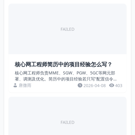
FAILED
核心网工程师简历中的项目经验怎么写？
核心网工程师负责MME、SGW、PGW、5GC等网元部
署、调测及优化。简历中的项目经验若只写“配置信令流
程”，缺乏量化成果。招聘方关注的是用户容量、业务建
唐微雨
2026-04-08
403
立成功率、时延、容灾切换等硬指标。本文通过案例...
FAILED